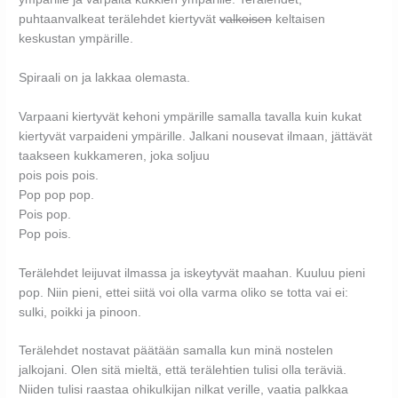
puhtaanvalkeat terälehdet kiertyvät
valkoisen
keltaisen
keskustan ympärille.
Spiraali on ja lakkaa olemasta.
Varpaani kiertyvät kehoni ympärille samalla tavalla kuin kukat
kiertyvät varpaideni ympärille. Jalkani nousevat ilmaan, jättävät
taakseen kukkameren, joka soljuu
pois pois pois.
Pop pop pop.
Pois pop.
Pop pois.
Terälehdet leijuvat ilmassa ja iskeytyvät maahan. Kuuluu pieni
pop. Niin pieni, ettei siitä voi olla varma oliko se totta vai ei:
sulki, poikki ja pinoon.
Terälehdet nostavat päätään samalla kun minä nostelen
jalkojani. Olen sitä mieltä, että terälehtien tulisi olla teräviä.
Niiden tulisi raastaa ohikulkijan nilkat verille, vaatia palkkaa