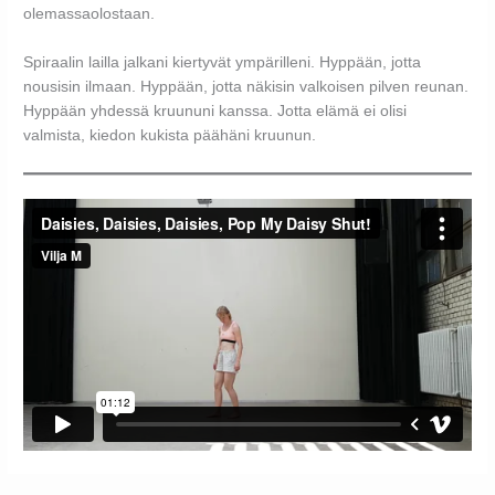
olemassaolostaan.
Spiraalin lailla jalkani kiertyvät ympärilleni. Hyppään, jotta
nousisin ilmaan. Hyppään, jotta näkisin valkoisen pilven reunan.
Hyppään yhdessä kruununi kanssa. Jotta elämä ei olisi
valmista, kiedon kukista päähäni kruunun.