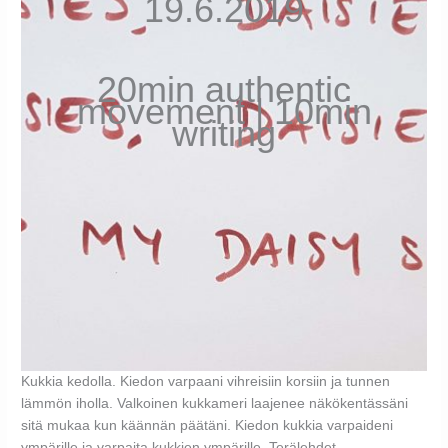
19.6.2019
20min authentic
movement | 10min
writing
Kukkia kedolla. Kiedon varpaani vihreisiin korsiin ja tunnen
lämmön iholla. Valkoinen kukkameri laajenee näkökentässäni
sitä mukaa kun käännän päätäni. Kiedon kukkia varpaideni
ympärille ja varpaita kukkien ympärille. Terälehdet,